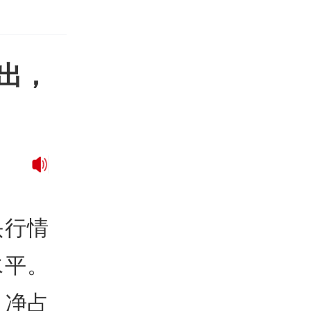
出，
头行情
水平。
，净占