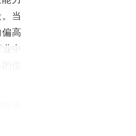
般。当
内偏高
行业中
%的位
成投资