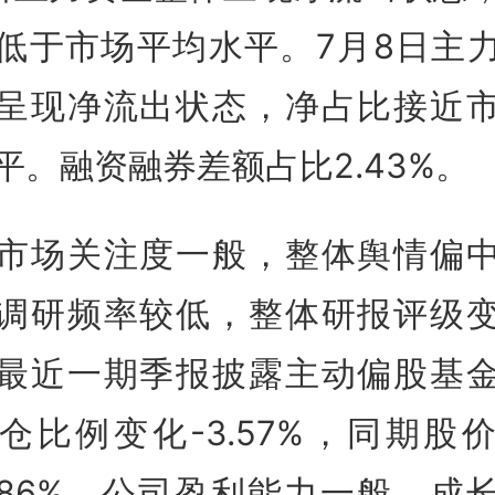
低于市场平均水平。7月8日主
呈现净流出状态，净占比接近
平。融资融券差额占比2.43%。
市场关注度一般，整体舆情偏
调研频率较低，整体研报评级
最近一期季报披露主动偏股基
仓比例变化-3.57%，同期股
0.86%。公司盈利能力一般，成