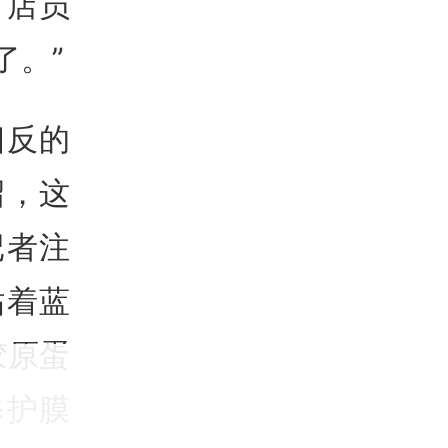
，店员
了。”
相反的
绍，这
记者注
贴着蓝
胶原蛋
修护膜