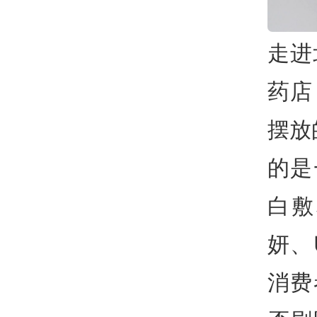
走进
药店
摆放
的是
白敷
妍、
消费