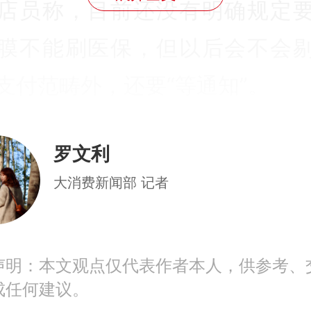
店员称，目前还没有明确规定
膜不能刷医保，但以后会不会
支付范畴外，还要“等通知”。
19日，国家医保局、财政部发布
罗文利
步加强定点零售药店职工基本
大消费新闻部 记者
人账户使用监督管理的通知
通知”），要求各省级医保部门原
声明：本文观点仅代表作者本人，供参考、
26年9月底前出台全省统一的定
成任何建议。