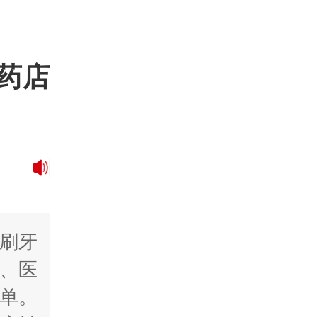
药店
刷牙
、医
单。