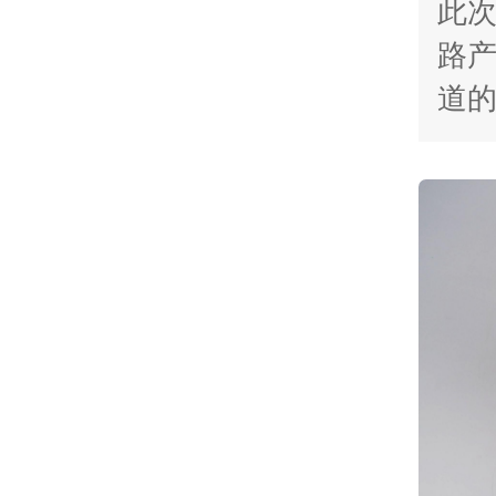
此
路产
道