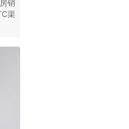
房销
TC渠