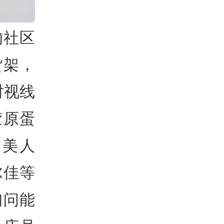
的社区
货架，
对视线
胶原蛋
、美人
尔佳等
询问能