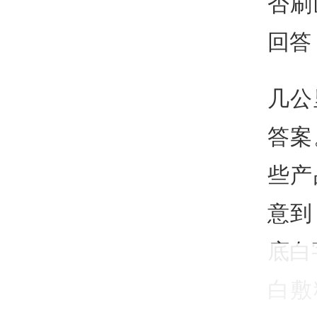
否刷
回答
几公
答案
些产
意到
底白
白敷