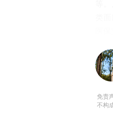
等。
类面
医保
5月
进一
险个
称“
免责
20
不构