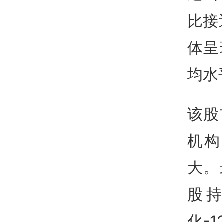
比接
体呈
均水
该股
机构
大。
股持
化-