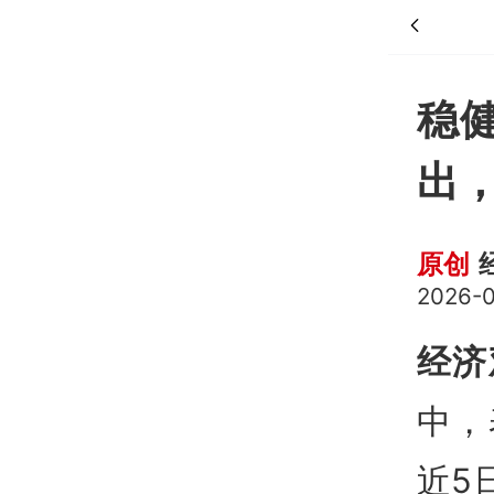
稳
出
原创
2026-0
经济
中，
近5