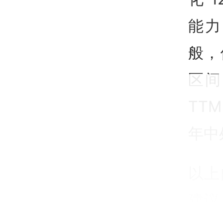
能力
般，
区间
TT
年中
以上
建议