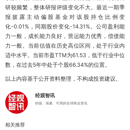
研较频繁，整体研报评级变化不大。最近一期季
报披露主动偏股基金对该股持仓比例变
化-0.01%，同期股价变化-14.31%。公司盈利能
力一般，成长能力良好，营运能力优秀，偿债能
力一般。当前估值在历史高位区间，处于行业内
适中水平。当前市盈TTM为61.53，低于行业中位
数，在过去5年中处于个股66.34%的位置。
以上内容基于公开资料整理，不构成投资建议。
经观智讯
秒级、海量、可用的全球商业资讯
相关推荐