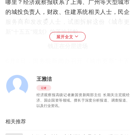
哪里？经济观察报联系了上海、广州等大型城市
的城投负责人，财政、住建系统相关人士，民企
服务商和发改委人士，试图拆解这份《城市更
新“十五五”规划》的落地初貌。
展开全文
钱正在分层进场
6月8日，国务院新闻办召开《城市更新“十五
五”规划》政策例行吹风会，住建部、发改委、财
王雅洁
政部、自然资源部联合解读各地加快项目储备、
记者
设立专项基金、批量披露清单的政策导向，引导
经济观察报高级记者兼国资新闻部主任 长期关注宏观经
各地把握规划实施窗口期、加快项目储备落地。
济、国企国资等领域。擅长于深度分析报道、调查报道、
以及行业资讯。
经济观察报从上海、广州等地城投平台相关负责
相关推荐
人获悉，依托本次十五五城市更新规划配套政