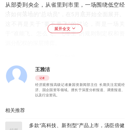
从部委到央企，从省里到市里，一场围绕低空经
济如何落地的“总动员”，在5月底开始全面展开。
这不再是关于“要不要飞”的讨论，而是一场关
展开全文
于“谁能飞、怎么飞、飞哪里”的规则制定权和资
源分配权的深层博弈。
风口触发
王雅洁
4月15日，国务院国资委召开中央企业低空经济
记者
产业发展专题推进会，明确要求央企在严控风
经济观察报高级记者兼国资新闻部主任 长期关注宏观经
险、确保安全的前提下，积极对接地方产业规
济、国企国资等领域。擅长于深度分析报道、调查报道、
以及行业资讯。
划，进一步开放应用场景。
相关推荐
加上5月22日上述发布会召开，两道政策接连落
地。一堵由旧有空域管理体制和封闭运营模式构
多款“高科技、新剂型”产品上市，汤臣倍健