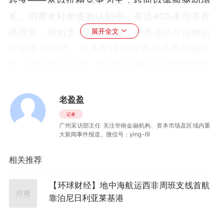
转变——从以价格竞争为主，转向以体验驱动增
长。消费者对价值的认知中，高达40%来自非价
格因素，例如支付是否便捷、是否提供可信赖的
展开全文
本地支付方式，以及整体结账流程是否顺畅无
阻。预计到2030年，数字钱包将占全球电商交易
的65%；替代支付方式将占线上交易的79%。这
表明，本地化支付能力已不再是“可选项”，而是
老盈盈
拓展全球零售的基础设施。
记者
广州采访部主任 关注华南金融机构、资本市场及区域内重
大新闻事件报道。微信号：ying-l9
《指南》强调，对于全球零售商而言，大型促销
季始终是对运营能力的关键压力测试。无论是年
相关推荐
中还是年末，流量与订单的集中爆发都会对供应
链、履约体系以及支付基础设施带来显著压力。
【环球财经】地中海航运西非周班支线首航
靠泊尼日利亚莱基港
在这些关键时刻，增长不仅意味着“卖得更多”，
更意味着“能否成功收款”。支付系统的稳定性与