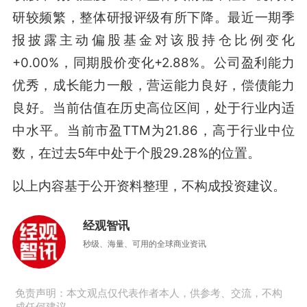
研较频繁，整体研报评级有所下降。最近一期季
报披露主动偏股基金对该股持仓比例变化
+0.00%，同期股价变化+2.88%。公司盈利能力
优秀，成长能力一般，营运能力良好，偿债能力
良好。当前估值在历史高位区间，处于行业内适
中水平。当前市盈TTM为21.86，高于行业中位
数，在过去5年中处于个股29.28%的位置。
以上内容基于公开资料整理，不构成投资建议。
经观智讯
秒级、海量、可用的全球商业资讯
免责声明：本文观点仅代表作者本人，供参考、交流，不构