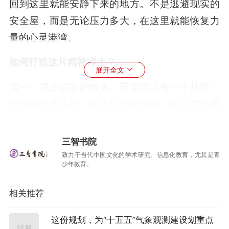
回到这里就能安静下来的地方。不是逃避现实的
安全屋，而是无论压力多大，在这里就能恢复力
量的心灵港湾。
如何打造这片精神净土？
展开全文
第一，减少信息的输入。家里可以有一个规矩：
吃饭时不看手机，聊天时不刷视频，睡觉前不用
电子设备。把那些无休止的信息流挡在门外，让
家成为一个可以“断联”的地方。没有外界的噪
三智书院
音，才能听见内心的声音。
致力于当代中国文化的学术研究、信息化教育，尤其是青
少年教育。
有一位爸爸分享过他的做法：每天晚上八点后，
相关推荐
全家人的手机都放在客厅的篮子里，谁都不准
动。刚开始孩子很不习惯，总觉得缺了什么。慢
这份规划，为“十五五”气象观测建设划重点