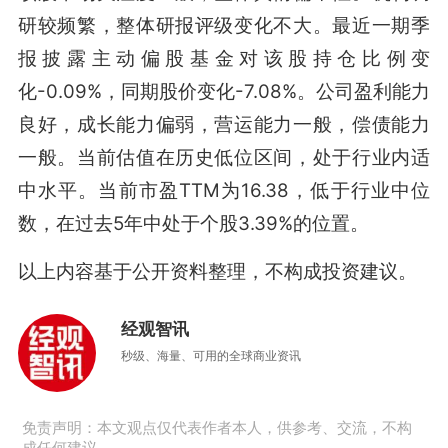
研较频繁，整体研报评级变化不大。最近一期季
报披露主动偏股基金对该股持仓比例变
化-0.09%，同期股价变化-7.08%。公司盈利能力
良好，成长能力偏弱，营运能力一般，偿债能力
一般。当前估值在历史低位区间，处于行业内适
中水平。当前市盈TTM为16.38，低于行业中位
数，在过去5年中处于个股3.39%的位置。
以上内容基于公开资料整理，不构成投资建议。
经观智讯
秒级、海量、可用的全球商业资讯
免责声明：本文观点仅代表作者本人，供参考、交流，不构