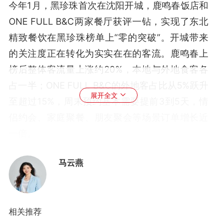
今年1月，黑珍珠首次在沈阳开城，鹿鸣春饭店和
ONE FULL B&C两家餐厅获评一钻，实现了东北
精致餐饮在黑珍珠榜单上“零的突破”。开城带来
的关注度正在转化为实实在在的客流。鹿鸣春上
榜后整体客流量上涨约20%，本地与外地食客各
占一半；ONE FULL B&C的外地客占比从5%跃升
展开全文
至超过15%，周末预约基本需要提前3到5天，情
侣约会、家庭聚餐、朋友聚会等场景订单增长近
一倍。
但在本地从业者看来，外界对沈阳的美食认知，
马云燕
还远未呈现这座城市的真实实力。
“大家提到沈阳美食，第一反应还是烧烤、鸡架、
相关推荐
铁锅炖。”ONE FULL B&C创始人宋可阳说，“但