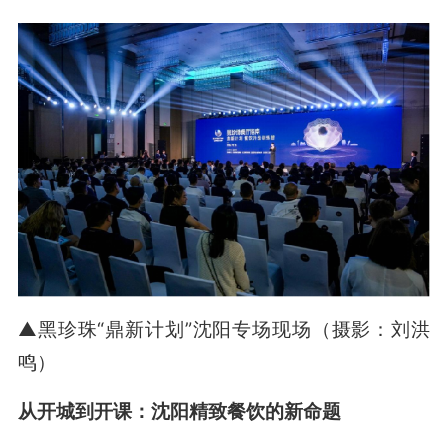
▲黑珍珠“鼎新计划”沈阳专场现场（摄影：刘洪
鸣）
从开城到开课：沈阳精致餐饮的新命题