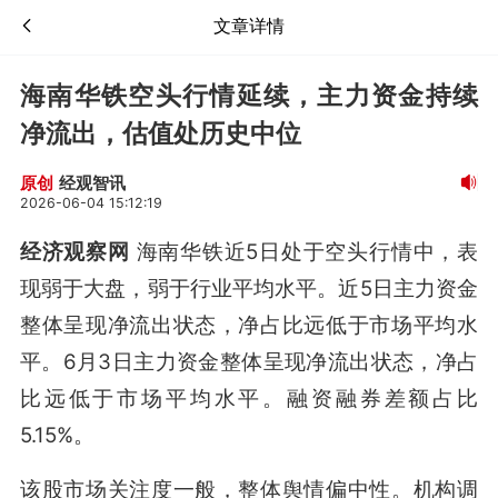
文章详情
海南华铁空头行情延续，主力资金持续
净流出，估值处历史中位
经观智讯
原创
2026-06-04 15:12:19
经济观察网
海南华铁近5日处于空头行情中，表
现弱于大盘，弱于行业平均水平。近5日主力资金
整体呈现净流出状态，净占比远低于市场平均水
平。6月3日主力资金整体呈现净流出状态，净占
比远低于市场平均水平。融资融券差额占比
5.15%。
该股市场关注度一般，整体舆情偏中性。机构调