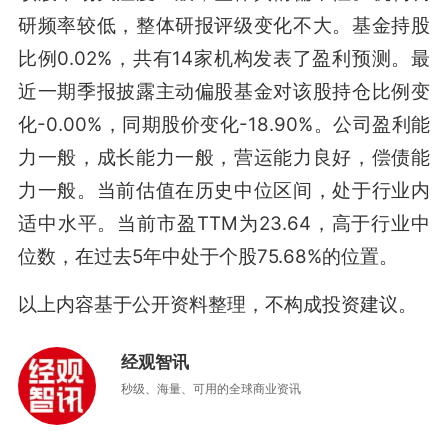
研频率较低，整体研报评级变化不大。基金持股
比例0.02%，共有14家机构发表了盈利预测。最
近一期季报披露主动偏股基金对该股持仓比例变
化-0.00%，同期股价变化-18.90%。公司盈利能
力一般，成长能力一般，营运能力良好，偿债能
力一般。当前估值在历史中位区间，处于行业内
适中水平。当前市盈TTM为23.64，高于行业中
位数，在过去5年中处于个股75.68%的位置。
以上内容基于公开资料整理，不构成投资建议。
经观智讯
秒级、海量、可用的全球商业资讯