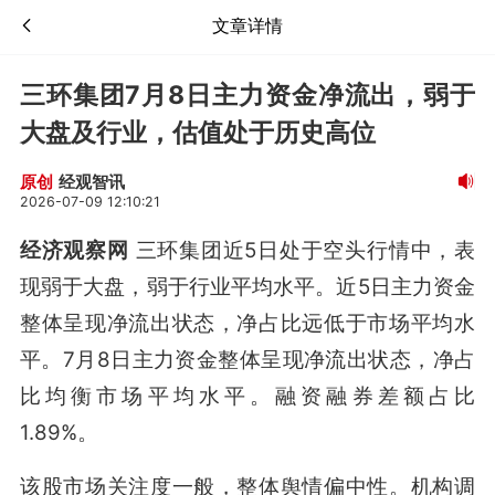
文章详情
三环集团7月8日主力资金净流出，弱于
大盘及行业，估值处于历史高位
经观智讯
原创
2026-07-09 12:10:21
经济观察网
三环集团近5日处于空头行情中，表
现弱于大盘，弱于行业平均水平。近5日主力资金
整体呈现净流出状态，净占比远低于市场平均水
平。7月8日主力资金整体呈现净流出状态，净占
比均衡市场平均水平。融资融券差额占比
1.89%。
该股市场关注度一般，整体舆情偏中性。机构调