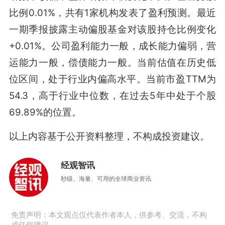
比例0.01%，共有1家机构发表了盈利预测。最近
一期季报披露主动偏股基金对该股持仓比例变化
+0.01%。公司盈利能力一般，成长能力偏弱，营
运能力一般，偿债能力一般。当前估值在历史低
位区间，处于行业内偏高水平。当前市盈TTM为
54.3，高于行业中位数，在过去5年中处于个股
69.89%的位置。
以上内容基于公开资料整理，不构成投资建议。
经观智讯
秒级、海量、可用的全球商业资讯
免责声明：本文观点仅代表作者本人，供参考、交流，不构