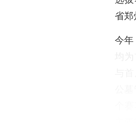
省郑
今年
均为
与首
公墓
个赛
主要