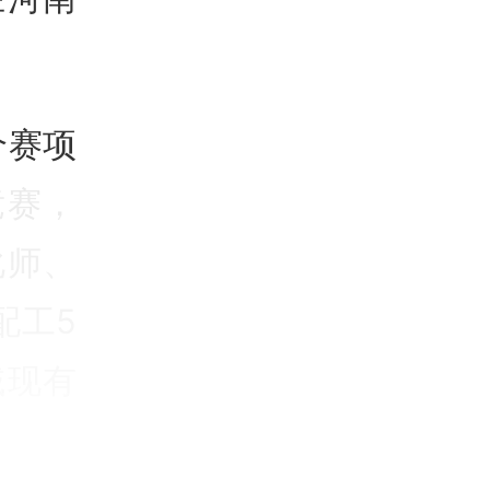
个赛项
竞赛，
化师、
配工5
域现有