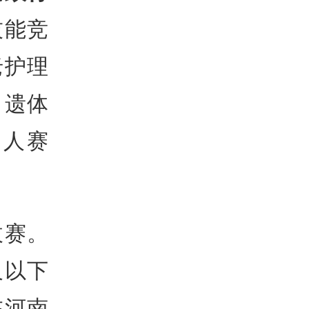
技能竞
老护理
、遗体
单人赛
拔赛。
及以下
在河南