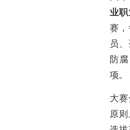
业职
赛，
员、
防腐
项。
大赛
原则
选拔