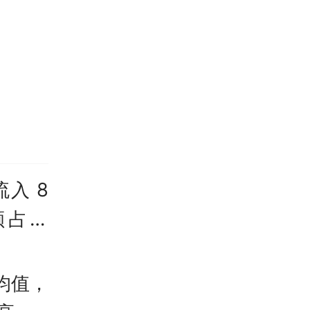
、殡仪
及以上
养老护
职工报
工作年
入 8
得以职
额占比
“全国
报资格
均值，