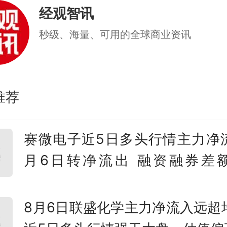
经观智讯
养老护理员、孤残儿童护理员
秒级、海量、可用的全球商业资讯
员、遗体防腐整容师等职业2年
职职工均可报名参赛。其中，
推荐
赛项，鼓励民办养老服务机构
赛。全日制学习时间不算作
赛微电子近5日多头行情主力净流
具有全日制学籍的在校学生不
月6日转净流出 融资融券差
份参赛。已获得“中华技能大奖”
9.09%
能手”称号及已取得上述称号申
8月6日联盛化学主力净流入远超