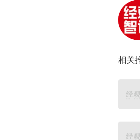
从事
服务
的在
相关
理员
名参
限，
工身
技术