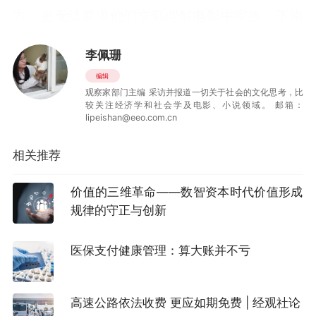
方，更无法要求他们立刻理解电影中宗族、下南
洋、留守家属等历史问题背后的深层争议。
李佩珊
比起地域标签，电影更多成了一种关于迁徙、牺
编辑
观察家部门主编 采访并报道一切关于社会的文化思考，比
牲、记忆与归属的情感空间。很多人为影片中叶
较关注经济学和社会学及电影、小说领域。 邮箱：
淑柔、郑木生、谢南枝在潮汕和暹罗两端彼此守
lipeishan@eeo.com.cn
望的感情落泪，感慨普通人外出打拼的艰辛，被
相关推荐
海外华人坚守中文教育的初心打动。在这个过程
中，围绕潮汕人在跨境移民、谋生经商、宗族活
价值的三维革命——数智资本时代价值形成
规律的守正与创新
动、性别关系等方方面面的刻板印象乃至负面印
象都被忽略了，互助网络、移民精神、原乡情怀
医保支付健康管理：算大账并不亏
等价值被放大，大家感受到重情义、讲承诺、守
家庭、重乡土等传统中国价值观。
高速公路依法收费 更应如期免费 | 经观社论