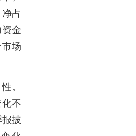
，净占
力资金
于市场
中性。
变化不
季报披
变化