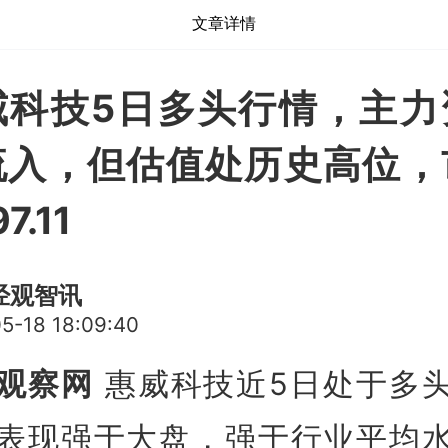
文章详情
威科技5日多头行情，主力
流入，但估值处历史高位，
7.11
经观智讯
5-18 18:09:40
观察网
惠威科技近5日处于多
表现强于大盘，强于行业平均