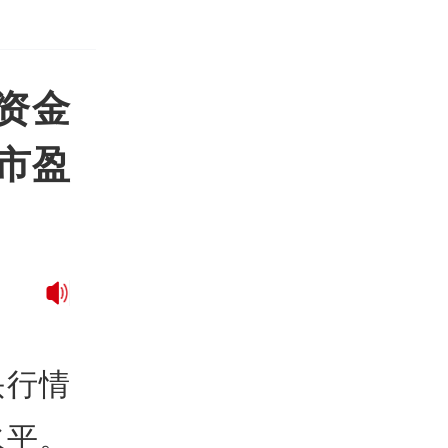
资金
市盈
头行情
水平。