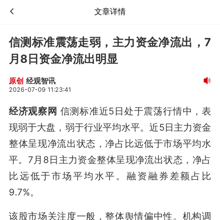
文章详情
信测标准震荡走弱，主力资金净流出，7
月8日资金净流出明显
经观智讯
原创
2026-07-09 11:23:41
经济观察网
信测标准近5日处于震荡行情中，表
现弱于大盘，弱于行业平均水平。近5日主力资金
整体呈现净流出状态，净占比远低于市场平均水
平。7月8日主力资金整体呈现净流出状态，净占
比远低于市场平均水平。融资融券差额占比
9.7%。
该股市场关注度一般，整体舆情偏中性。机构调