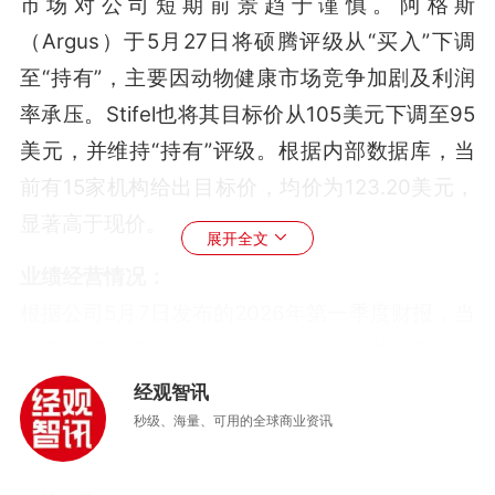
市场对公司短期前景趋于谨慎。阿格斯
（Argus）于5月27日将硕腾评级从“买入”下调
至“持有”，主要因动物健康市场竞争加剧及利润
率承压
。Stifel也将其目标价从105美元下调至95
美元，并维持“持有”评级
。根据内部数据库，当
前有15家机构给出目标价，均价为123.20美元，
显著高于现价。
展开全文
业绩经营情况：
根据公司5月7日发布的2026年第一季度财报，当
季营收23亿美元，同比增长3%，但调整后每股收
益1.53美元低于市场预期
。公司同时下调了全年
经观智讯
业绩指引，预计营收有机增长2%至5%
。财报发
秒级、海量、可用的全球商业资讯
布当日（5月7日）股价暴跌21.5%。