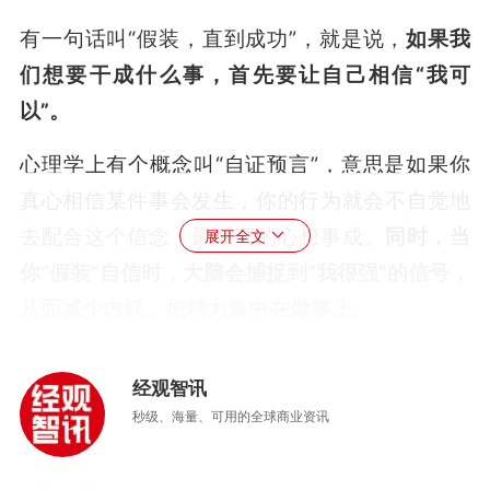
有一句话叫“假装，直到成功”，就是说，
如果我
们想要干成什么事，首先要让自己相信“我可
以”。
心理学上有个概念叫“自证预言”，意思是如果你
真心相信某件事会发生，你的行为就会不自觉地
去配合这个信念，最后真的心想事成。
同时，当
展开全文
你“假装”自信时，大脑会捕捉到“我很强”的信号，
从而减少内耗，把精力集中在做事上。
当一个人真的相信“我肯定能战胜困难”，面对机
经观智讯
遇和挑战的姿态就是敞开的，也就更有机会和动
秒级、海量、可用的全球商业资讯
力创造出好的结果，而那个结果又反过来加固了
最初那个信念。