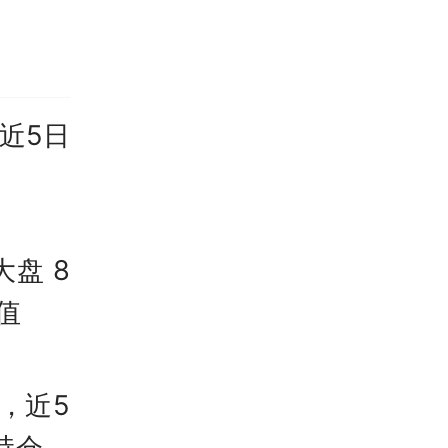
近5日
大盘 8
值
，近5
持仓比