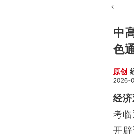
中
色通
原创
2026-0
经济
考临
开辟