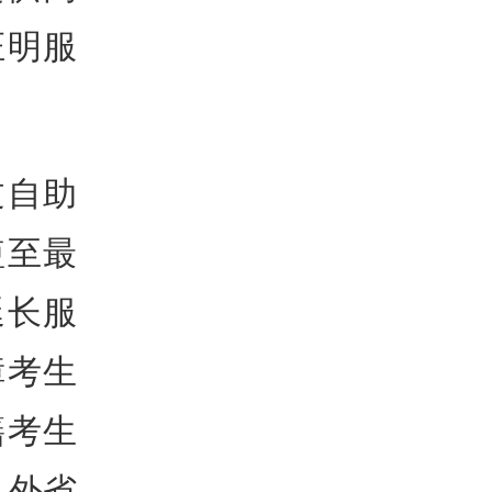
证明服
过自助
短至最
延长服
障考生
籍考生
；外省