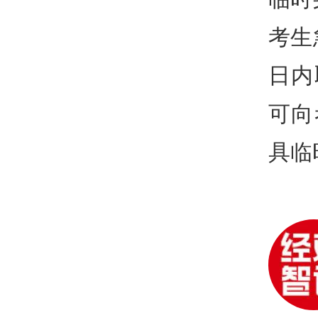
考生
日内
可向
具临