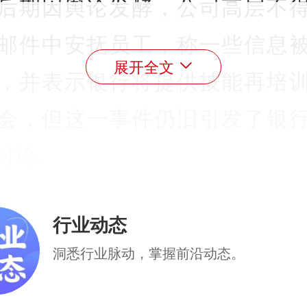
后期因舆论发酵，公司高层不
邮件中安抚员工，称一些信息
展开全文
，并表示银行将提供技能再培
会，但这一事件仍旧引发了银
讨论。
一纸公告激起千层浪，海外金
行业动态
I到底做了什么，会出现如此大比
洞悉行业脉动，掌握前沿动态。
位被调整？《每日经济新闻》