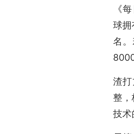
《每
球拥
名。
800
渣打
整，
技术