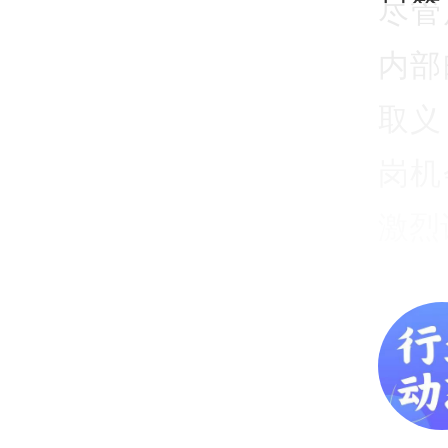
尽管
内部
取义
岗机
激烈
渣打
用A
作岗