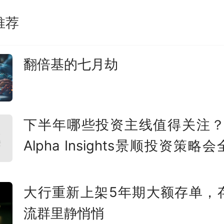
开调查。
推荐
AI正在替代部分银行岗位
翻倍基的七月劫
这次人员调整将波及近8000个
主要集中在人力资源、风险、
下半年哪些投资主线值得关注？2
、技术支持等中后台部门。从
Alpha Insights景顺投资策略
解
渣打位于印度金奈、班加罗尔
大行重新上架5年期大额存单，
吉隆坡以及波兰华沙等地的运
流群里静悄悄