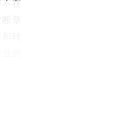
得不在
被断章
训和转
行业的
融业利
例的工
记者就