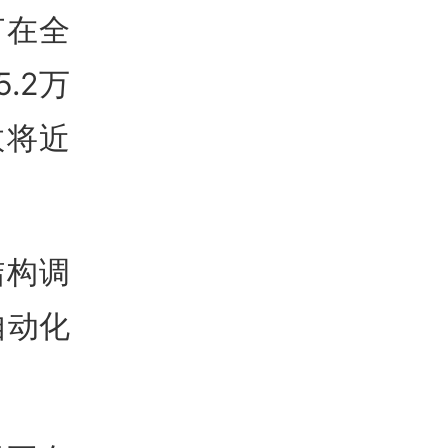
打在全
.2万
数将近
结构调
自动化