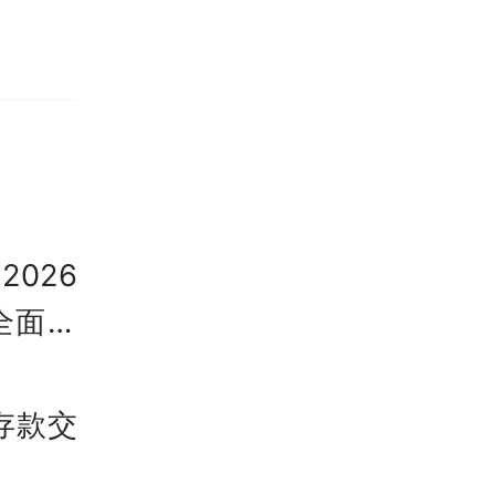
工作岗
合规、
026
地域上
会全面拆
，马来
存款交
营中心