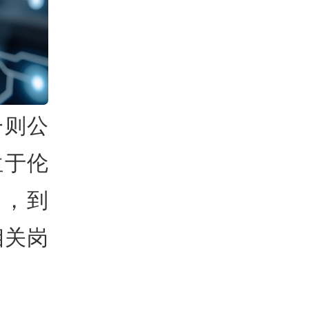
一则公
位于伦
布，到
相关岗