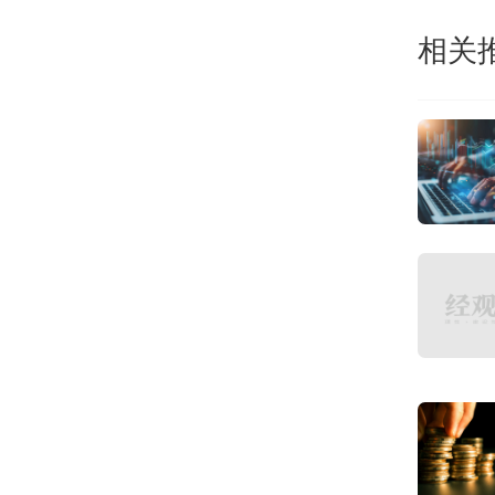
此展
相关
渣打
位，
运营
看，
西亚