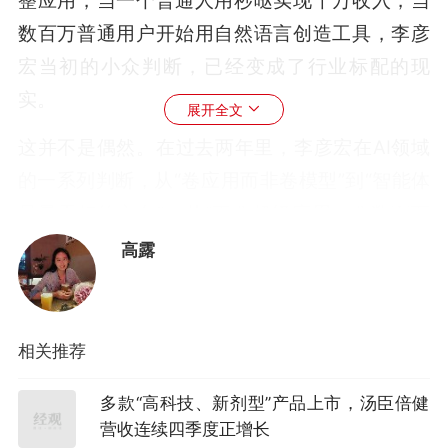
整应用，当⼀个普通⼈⽤秒哒实现千万收⼊，当
数百万普通用户开始用自然语言创造工具，李彦
宏当初的小众判断，已经变成了行业标配的现
实。
展开全文
这并不是偶然。在过去两年里，李彦宏在AI领域
的一系列判断，从“卷应用而非卷模型”到“智能体
是最看好的方向”，从“不要超级应用，要数百万
超级有用”到“效果涌现”，都在逐一被验证。
高露
5月13日举办的百度Create2026上，李彦宏又提
出了新的判断：智能体时代，更应该关注
相关推荐
DAA（Daily Active Agents，即⽇活智能体数）
这个指标，这⽐⽆谓的Token消耗，更接近价
多款“高科技、新剂型”产品上市，汤臣倍健
值，也更接近本质。这是李彦宏抛出的新的非共
营收连续四季度正增长