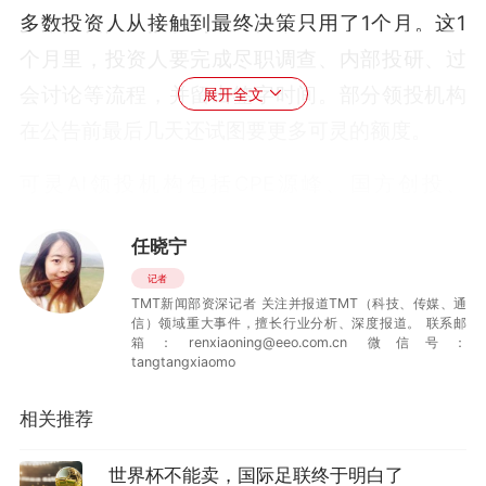
多数投资人从接触到最终决策只用了1个月。这1
个月里，投资人要完成尽职调查、内部投研、过
会讨论等流程，并留出签字时间。部分领投机构
展开全文
在公告前最后几天还试图要更多可灵的额度。
可灵AI领投机构包括CPE源峰、国方创投、
BlueFive（‌兰五资本）、腾讯、中信证券以及中
任晓宁
关村科学城基金（联合国科投资）。
记者
TMT新闻部资深记者 关注并报道TMT（科技、传媒、通
可灵AI融资的复杂度超过一般私募融资，因为它
信）领域重大事件，擅长行业分析、深度报道。 联系邮
不只是募资，还包括上市公司分拆项目，涉及融
箱：renxiaoning@eeo.com.cn 微信号：
tangtangxiaomo
资、重组、投资人协调等多项工作。金额大，国
资背景机构、海外投资人、产业资本、财务投资
相关推荐
人等资本参与其中，各方的需求和决策链路都不
世界杯不能卖，国际足联终于明白了