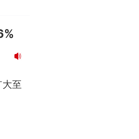
6%
扩大至