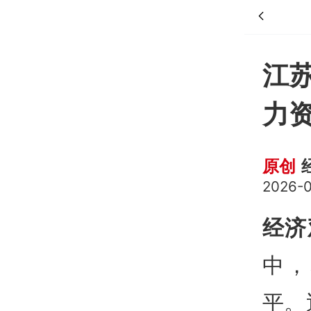
江
力
原创
2026-0
经济
中，
平。