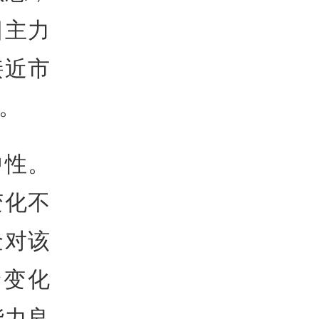
日主力
接近市
%。
中性。
变化不
金对该
价变化
能力良