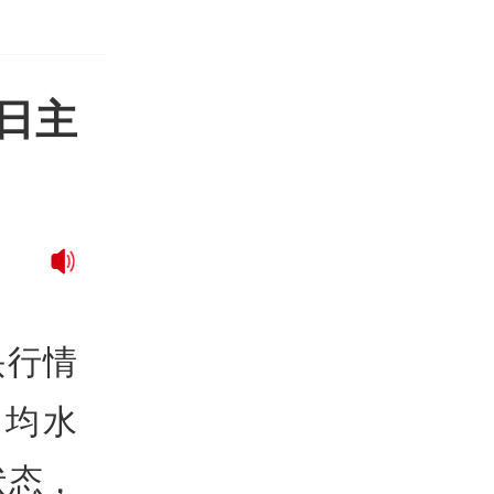
日主
头行情
平均水
状态，