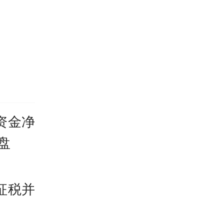
资金净
盘
征税并