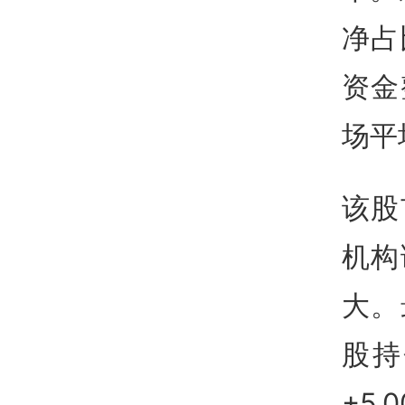
净占
资金
场平
该股
机构
大。
股持
+5