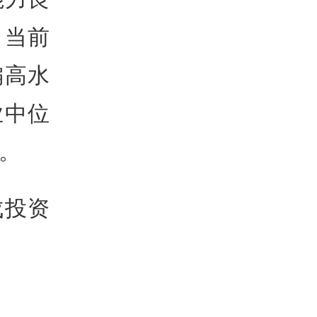
。当前
偏高水
业中位
。
成投资