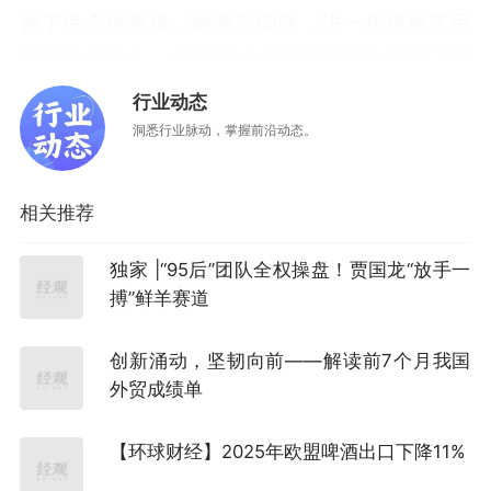
解了民企融资难、融资贵问题，进一步提振了民
间投资的信心。”陕西巨丰投资高级投资顾问于晓
明对记者表示。
行业动态
洞悉行业脉动，掌握前沿动态。
与此同时，相关民间投资专项担保计划的配套部
署也在持续推进。比如，5月18日，江苏金融监管
相关推荐
局发布的《江苏金融业支持民营经济高质量发展
十六条措施》明确提出，加大民间投资专项担保
独家 |“95后”团队全权操盘！贾国龙“放手一
计划推进力度，主动调整优化本行授信标准、业
搏”鲜羊赛道
务流程，加快计划落地见效。
创新涌动，坚韧向前——解读前7个月我国
后续各方应如何持续推动政策见效？于晓明表
外贸成绩单
示，需持续优化担保分险与费率机制，简化审批
【环球财经】2025年欧盟啤酒出口下降11%
流程、破除授信壁垒，精准对接中小民营企业融