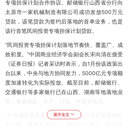
专项担保计划合作协议。邮储银行山西省分行向
太原市一家机械制造有限公司成功发放500万元
贷款，该笔贷款为签约后落地的首单业务，也是
该行首笔民间投资专项担保计划贷款。
“民间投资专项担保计划落地节奏快、覆盖广、成
效初显。”中国商业经济学会副会长宋向清在接受
《证券日报》记者采访时表示，自1月份该政策出
台以来，中央与地方协同发力，5000亿元专项额
度加速转化为实际投放。截至目前，邮储银行、
交通银行等多家银行已在山西、湖南等地落地业
务，覆盖制造、水产、日化、科技等领域。
“从实施效果来看，民间投资专项担保计划落地较
展开全文
为迅速，覆盖范围较广，银担协同发力，有效缓