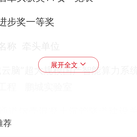
进步奖一等奖
名称 牵头单位
展开全文
城云脑”超大规模国产智能算力系
工程 鹏城实验室
通道钢壳混凝土沉管隧道建设
推荐
装备及应用 广东省交通集团有