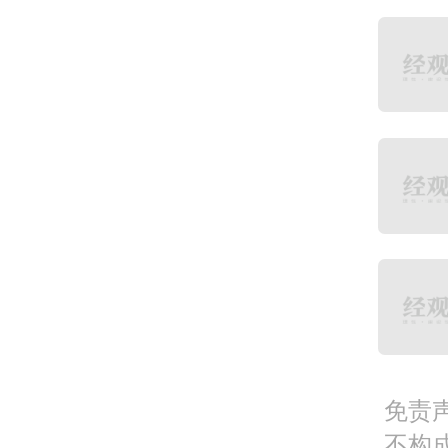
自然
项目
植物
方科
微纳
华 
免责
不构