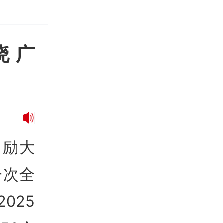
晓 广
奖励大
一次全
025