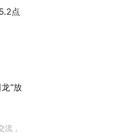
.2点
卫 南
国龙“放
 王雪
交流，