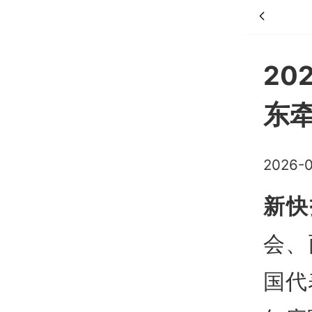
20
东牵
2026-0
新快
会、
国代