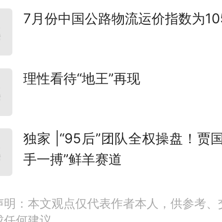
7月份中国公路物流运价指数为105
科学奖二等奖
名称 主要完成人
理性看待“地王”再现
激素乙烯作用的分子机理 郭红
技大学
独家 |“95后”团队全权操盘！贾
手一搏”鲜羊赛道
光子的高效有序化和局域化研究
中山大学
声明：本文观点仅代表作者本人，供参考、
成任何建议。