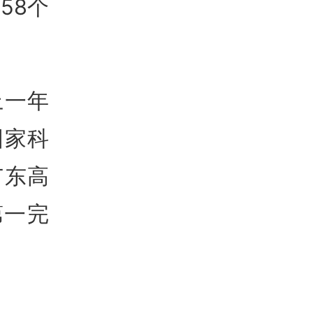
58个
上一年
国家科
广东高
第一完