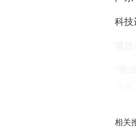
科技
项目
“鹏
业化
深中
相关
术、