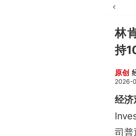
林肯
持1
原创
2026-0
经济
Inv
司普