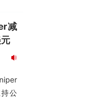
er减
美元
per
期减持公