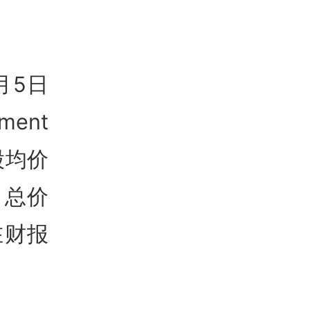
月5日
ment
股均价
，总价
在财报