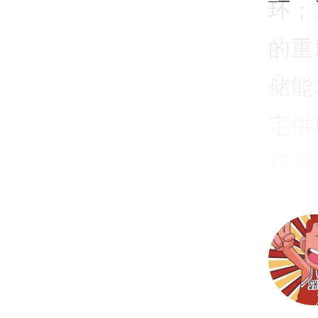
环；
的重
储能
定供
耗高
型提
展会
中首