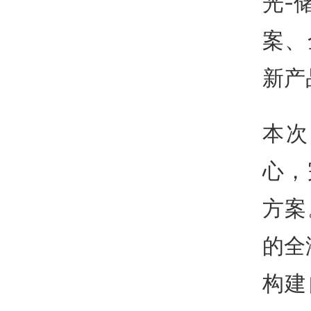
光-
案、
新产
本次
心，
方案
的全
构建