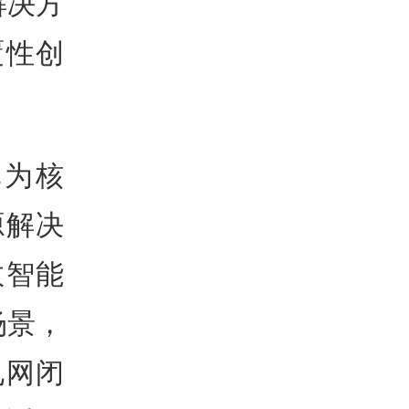
解决方
覆性创
地为核
源解决
效智能
场景，
电网闭