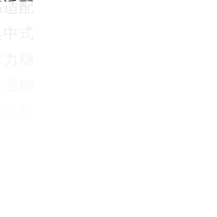
高适配
集中式
算力稳
行业能
绿色转
新品集
SST