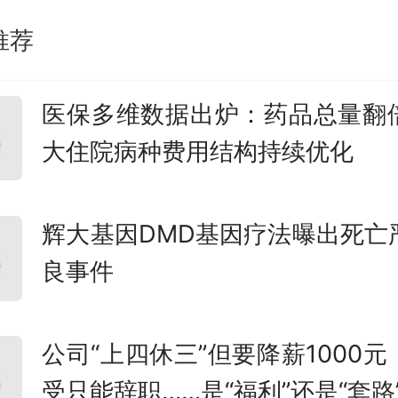
变压器，突破传统变压器技术
推荐
中压直挂免变压、一机六路提
医保多维数据出炉：药品总量翻
泛适配重卡充电站、储能系统集成
大住院病种费用结构持续优化
中心等场景，大幅提升能源转
统集成度，实现降本增效双升
辉大基因DMD基因疗法曝出死亡
没式液冷 720kW 功率柜 + 星
良事件
端，打造整套全液冷系统架构
公司“上四休三”但要降薪1000元
先推出100%全液冷充电终端场
受只能辞职……是“福利”还是“套路