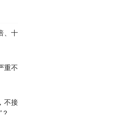
瓶颈，
效能，
倍、十
、AI
换效率
级；北
严重不
海全液
，在业
，不接
站的概
”？