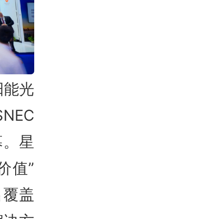
太阳能光
NEC
幕。星
价值”
出覆盖