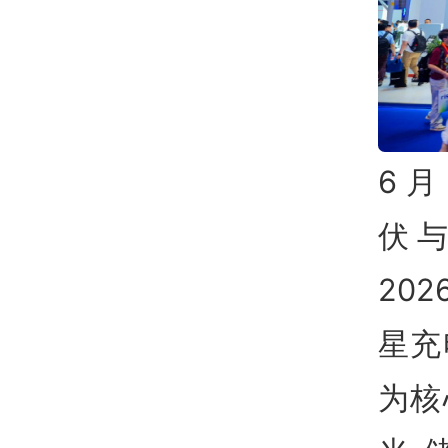
6 月
伏与
20
星充
为核