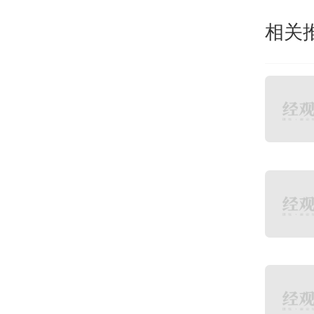
固态
相关
实现
可广
数据
与系
极浸
冷终
内率