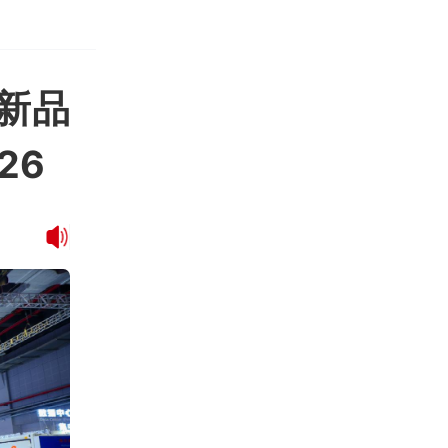
磅新品
26