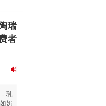
陶瑞
费者
，乳
如奶