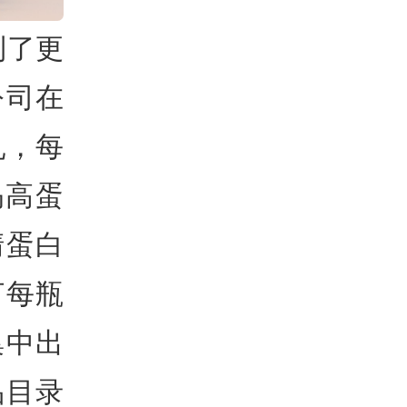
到了更
公司在
乳，每
码高蛋
清蛋白
打每瓶
集中出
品目录