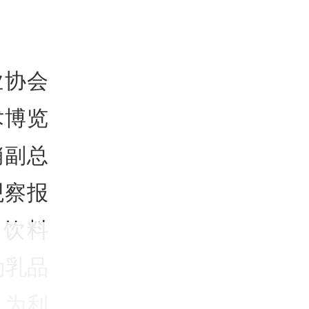
业协会
术博览
销副总
观察报
、饮料
为乳品
也为利