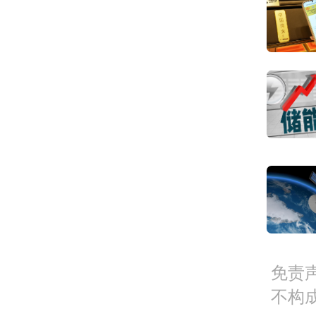
性配
近年
价格
原奶
等挑
术或
例如
免责
不构
心技