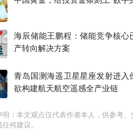
料。”陶瑞思说。
来，液态奶市场受到消费不振
海辰储能王鹏程：储能竞争核心
战的困扰。同时，整个乳品行
产转向解决方案
阶段性过剩、核心原料进口依
战。在此背景下，发展乳品深
青岛国测海遥卫星星座发射进入
将成为行业转型发展的核心路径
欲构建航天航空遥感全产业链
，乳制品企业借助膜过滤等深
声明：本文观点仅代表作者本人，供参考、
成任何建议。
术获得高纯度蛋白与功能性成