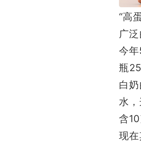
“高
广泛
今年
瓶2
白奶
水，
含1
现在