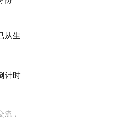
、终端
已从生
业面临
赖度高
加工技
倒计时
。
加工核
交流，
分，实