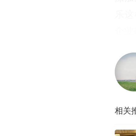
乐这
企业
“为
乳品
工工
加值
相关
再以