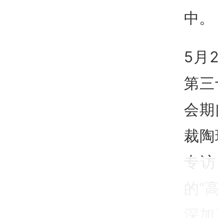
中。
5月
第三
会期
裁陶
专访
的“
深加