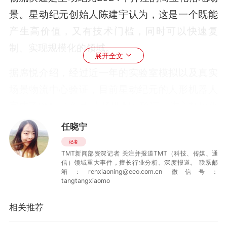
景。星动纪元创始人陈建宇认为，这是一个既能
产生高价值，又有技术门槛，同时可以快速复
制、实现规模化的领域。
展开全文
据席悦介绍，经过近一年的实验室模拟以及真实
场景物流中心验证，目前星动纪元的人形机器人
完成了PMF（产品-市场匹配）验证，进入规模化
部署阶段。今年年初，星动纪元在中国邮政等物
任晓宁
流中心只有十几台人形机器人，5月底增加到上百
记者
TMT新闻部资深记者 关注并报道TMT（科技、传媒、通
台。预计2026年会部署上千台。在这些物流中
信）领域重大事件，擅长行业分析、深度报道。 联系邮
心，人形机器人平均能达到人类分拣员90%的效
箱：renxiaoning@eeo.com.cn 微信号：
tangtangxiaomo
率，1小时分拣快递1000件以上。席悦预计，6月
底，机器人的分拣速度有望超越人类。
相关推荐