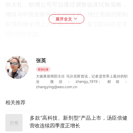
份大礼，欧洲公司可以通过调整临床试验策略，
继续与中国创新药进行BD交易，绕过美国的限制
展开全文
实现药物全球上市并抢占市场，最后影响的是美
国公司的利益。
近期医药行业热议，中国有关部门或对创新药出
海施以审核等程序。宋瑞霖认为，即使有相关动
张英
作，目前应该尚处于初期讨论阶段。他认为讨论
资深记者
大健康新闻部主任 马尔克斯曾说，记者是世界上最好的职
相关政策时应认真评估中国近几年创新药BD交易
业 微信：zhangy_1919； 邮箱：
高涨的真实原因，到底是中国掌握了全球创新的
zhangying@eeo.com.cn
核心技术形成硬实力，还是依靠临床试验高效率
相关推荐
形成了优势。
多款“高科技、新剂型”产品上市，汤臣倍健
“从现有BD项目看，我国所取得的成绩主要来源于
营收连续四季度正增长
我们在临床研究及受试者入组的速度以及人力成