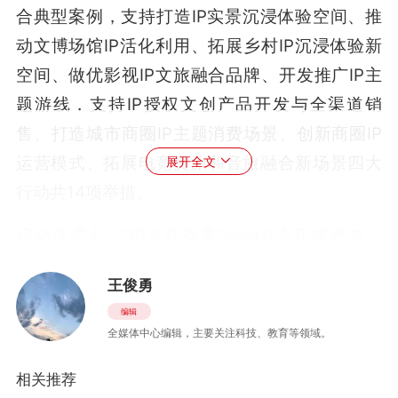
合典型案例，支持打造IP实景沉浸体验空间、推
动文博场馆IP活化利用、拓展乡村IP沉浸体验新
空间、做优影视IP文旅融合品牌、开发推广IP主
题游线，支持IP授权文创产品开发与全渠道销
售、打造城市商圈IP主题消费场景、创新商圈IP
运营模式、拓展电竞文旅和音旅融合新场景四大
展开全文
行动共14项举措。
启动仪式上，“稻米狂欢季”活动方案正式发布，
推出了覆盖“吃、住、行、游、购、娱”全链条的
王俊勇
文旅融合产品“稻米狂欢季”主题权益卡，实现一
编辑
卡畅游省内多家合作景区与文化场馆。
全媒体中心编辑，主要关注科技、教育等领域。
浙江省文化广电和旅游厅相关负责人介绍，浙江
相关推荐
以“政策+活动+成效”组合拳的模式，率先探索数