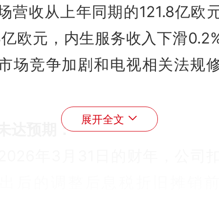
场营收从上年同期的121.8亿欧
1.3亿欧元，内生服务收入下滑0.2
市场竞争加剧和电视相关法规
展开全文
未达预期：
2026年3月31日的财年，公司
出后的调整后息税折旧摊销
BITDAaL）为113.5亿欧元。虽然