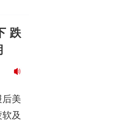
下跌
期
报后美
疲软及