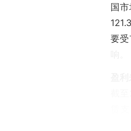
国市
12
要受
响
。
盈利
截至
赁支
（E