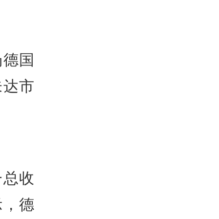
场德国
未达市
一总收
示，德