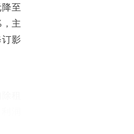
元降至
%，主
修订影
扣除租
前利润
较上年