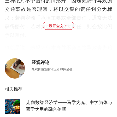
三种绝对不予赔付的情形外，因违规骑行导致的
交通事故是否理赔，将以交警的责任划分为标
尺：若判定骑手承担主要或全部责任，通常无法
获得赔付；若对方也负有较大责任，则会按比例
展开全文
予以赔付。
也就是说，违规骑行本身并不会直接导致丧失赔
付资格，但如果骑行者负主责，赔付通道就会关
经观评论
闭。这种设计既没有因为存在违规行为就“一刀
经观价值观的守卫者和传递者。
切”拒赔，也没有在客观上纵容违规。骑手如果抱
有“反正有保障就可以随意违章”的侥幸心理，最
相关推荐
终可能面临“人受伤、车受损、还得自掏腰包”的
三重后果。
走向数智经济学——马学为魂、中学为体与
西学为用的融合创新
更深一层看，这项制度正在重塑平台经济的风险