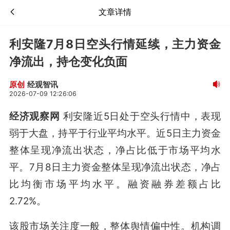
文章详情
利安隆7月8日空头行情延续，主力资金
净流出，持仓变化负面
经观智讯
原创
2026-07-09 12:26:06
经济观察网
利安隆近5日处于空头行情中，表现
弱于大盘，持平于行业平均水平。近5日主力资金
整体呈现净流出状态，净占比低于市场平均水
平。7月8日主力资金整体呈现净流出状态，净占
比均衡市场平均水平。融资融券差额占比
2.72%。
该股市场关注度一般，整体舆情偏中性。机构调