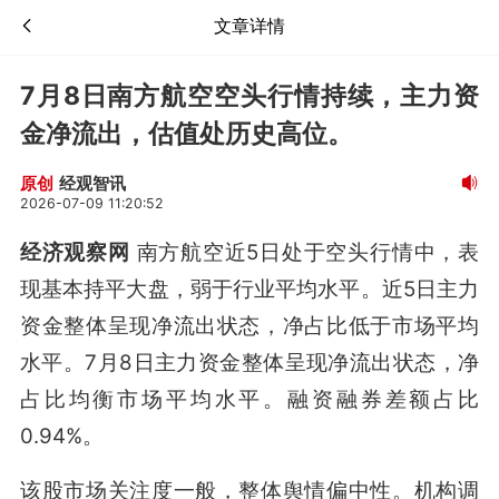
文章详情
7月8日南方航空空头行情持续，主力资
金净流出，估值处历史高位。
经观智讯
原创
2026-07-09 11:20:52
经济观察网
南方航空近5日处于空头行情中，表
现基本持平大盘，弱于行业平均水平。近5日主力
资金整体呈现净流出状态，净占比低于市场平均
水平。7月8日主力资金整体呈现净流出状态，净
占比均衡市场平均水平。融资融券差额占比
0.94%。
该股市场关注度一般，整体舆情偏中性。机构调