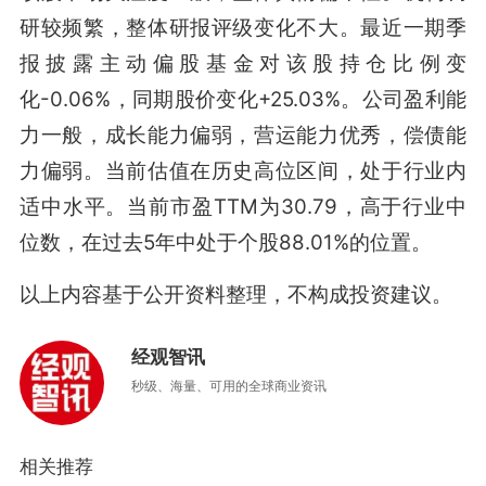
研较频繁，整体研报评级变化不大。最近一期季
报披露主动偏股基金对该股持仓比例变
化-0.06%，同期股价变化+25.03%。公司盈利能
力一般，成长能力偏弱，营运能力优秀，偿债能
力偏弱。当前估值在历史高位区间，处于行业内
适中水平。当前市盈TTM为30.79，高于行业中
位数，在过去5年中处于个股88.01%的位置。
以上内容基于公开资料整理，不构成投资建议。
经观智讯
秒级、海量、可用的全球商业资讯
相关推荐