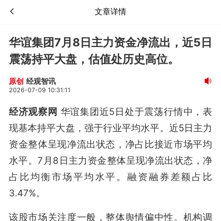
文章详情
华谊集团7月8日主力资金净流出，近5日
震荡持平大盘，估值处历史高位。
经观智讯
原创
2026-07-09 10:31:11
经济观察网
华谊集团近5日处于震荡行情中，表
现基本持平大盘，强于行业平均水平。近5日主力
资金整体呈现净流出状态，净占比接近市场平均
水平。7月8日主力资金整体呈现净流出状态，净
占比均衡市场平均水平。融资融券差额占比
3.47%。
该股市场关注度一般，整体舆情偏中性。机构调