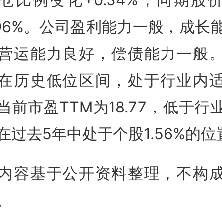
1.96%。公司盈利能力一般，成长
营运能力良好，偿债能力一般
在历史低位区间，处于行业内
当前市盈TTM为18.77，低于行
在过去5年中处于个股1.56%的位
内容基于公开资料整理，不构
。