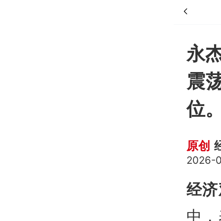
永
震
位
原创
2026-0
经济
中，