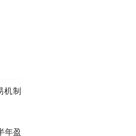
易机制
半年盈