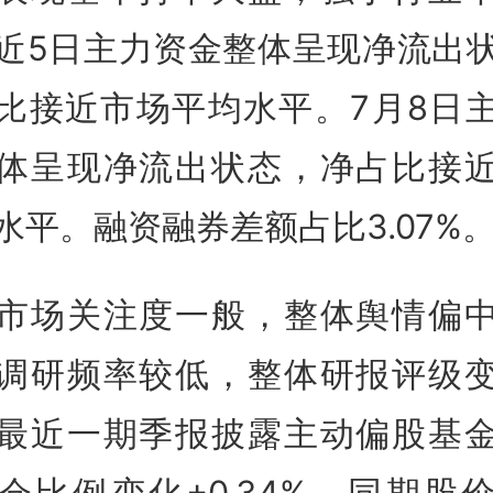
近5日主力资金整体呈现净流出
比接近市场平均水平。7月8日
体呈现净流出状态，净占比接
水平。融资融券差额占比3.07%
市场关注度一般，整体舆情偏
调研频率较低，整体研报评级
最近一期季报披露主动偏股基
仓比例变化+0.34%，同期股