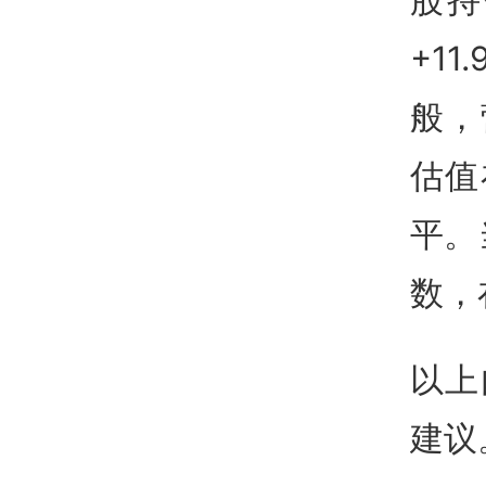
+1
般，
估值
平。
数，
以上
建议