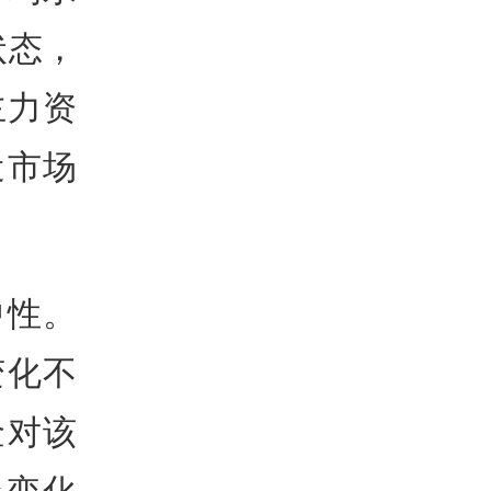
状态，
主力资
近市场
。
中性。
变化不
金对该
价变化