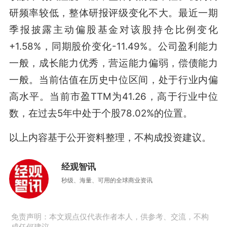
研频率较低，整体研报评级变化不大。最近一期
季报披露主动偏股基金对该股持仓比例变化
+1.58%，同期股价变化-11.49%。公司盈利能力
一般，成长能力优秀，营运能力偏弱，偿债能力
一般。当前估值在历史中位区间，处于行业内偏
高水平。当前市盈TTM为41.26，高于行业中位
数，在过去5年中处于个股78.02%的位置。
以上内容基于公开资料整理，不构成投资建议。
经观智讯
秒级、海量、可用的全球商业资讯
免责声明：本文观点仅代表作者本人，供参考、交流，不构