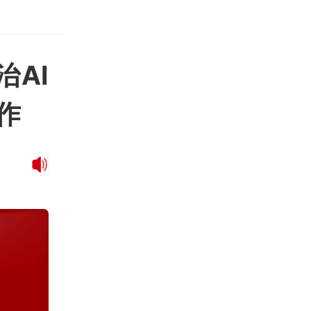
治AI
作