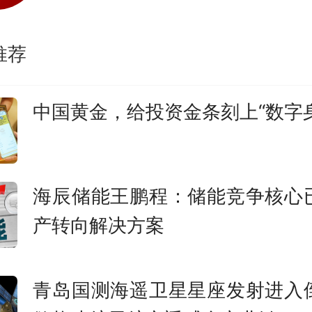
维度，组织开展优化语义判断
推荐
回归测试等针对性整改。江苏
AI应用乱象专项举报窗口，收集A
中国黄金，给投资金条刻上“数字
、未落实生成合成内容标识要求
违规情形举报线索，及时核实
海辰储能王鹏程：储能竞争核心
网信办建立属地多部门协调
产转向解决方案
综合运用技术巡查、人工复核
、约谈惩戒方式开展AI应用乱象
青岛国测海遥卫星星座发射进入