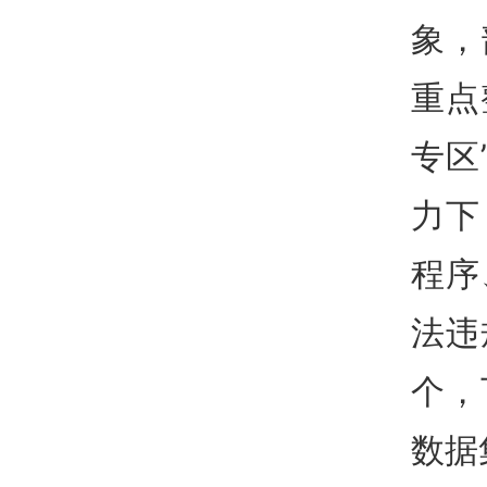
象，
重点
专区
力下
程序
法违
个，
数据