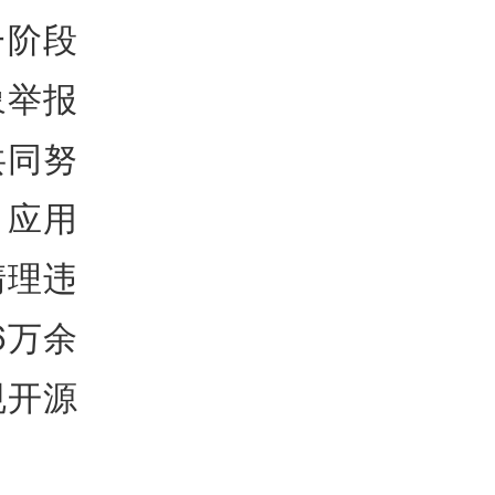
一阶段
象举报
共同努
、应用
清理违
6万余
规开源