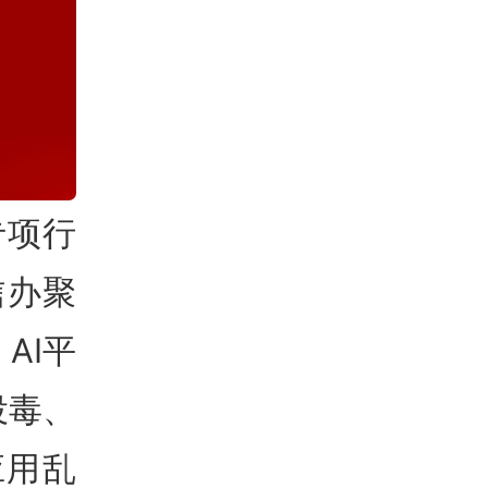
专项行
信办聚
AI平
投毒、
应用乱