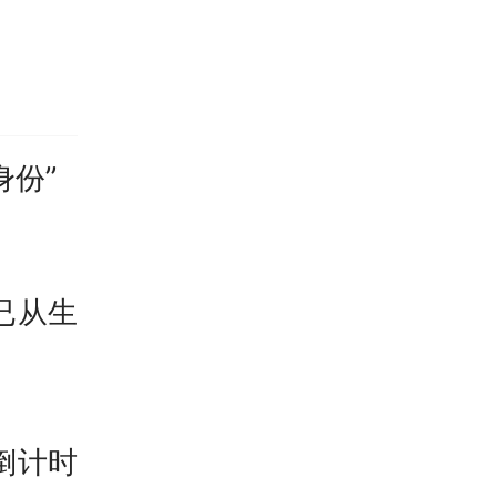
能力、
网信办
I数据
身份”
等5类
处置。
已从生
监管机
、现场
全链条
倒计时