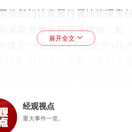
网信部门认真履行属地管理责
际采取有效监督管理措施。如
展开全文
办建立“平台自查+常态巡查+技
索核查”联动工作机制，及时下
AI应用和运营账号。上海网信办
型细化工作要求，指导平台升
经观视点
、主动发布治理公告。浙江网
重大事件一览。
审核能力、训练语料安全、AI数