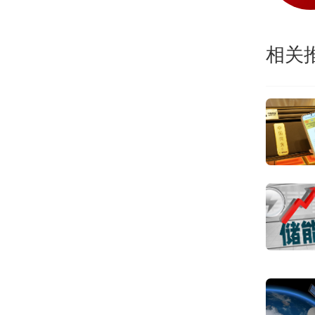
等多
相关
高频
开设
投毒
违法
广东
制，
督导