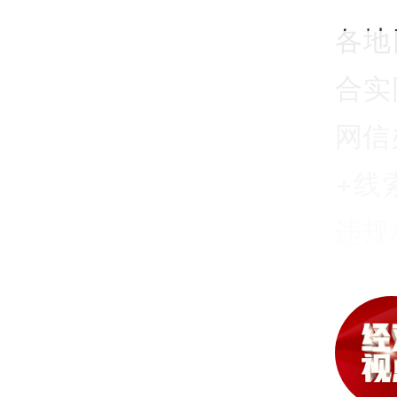
各地
合实
网信
+线
违规
台类
机制
模型