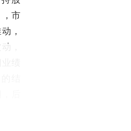
），市
推动，
波动，
期业绩
撞的结
期，后