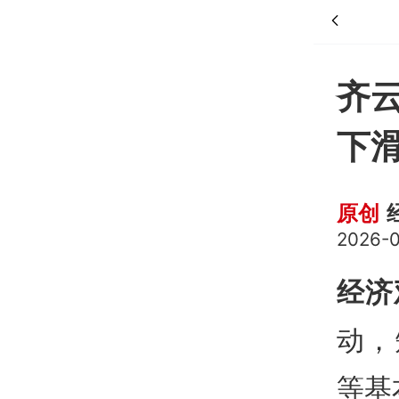
齐
下
原创
2026-0
经济
动，
等基