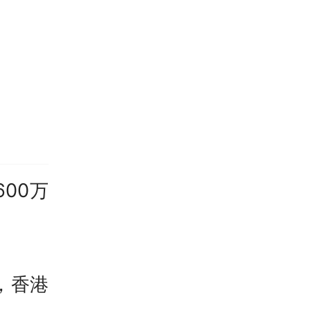
%；净
上市前
和南酸
收
，高
600万
长点存
，但南
个千亿
，香港