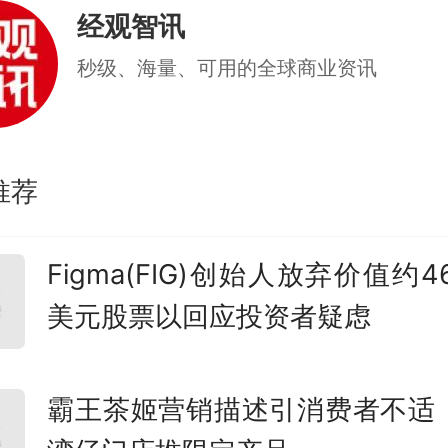
基本面：
经观智讯
25年营收3.14亿元，同比下降7.4
秒级、海量、可用的全球商业资讯
4893万元，同比下降8%
。在
业绩下滑，是硬伤。南酸枣糕
推荐
两款产品合计贡献超96%的营
Figma(FIG)创始人放弃价值约4
赖单一品类，抗风险和新增
美元股票以回应投资者疑虑
虽是细分龙头（市占率29%
）
本身是小众零食市场，放到整
霸王茶姬营销描述引消费者不适
零食市场，公司份额仅0.56%
。