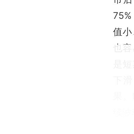
75
值小
也容
是短
下滑
果。
续波