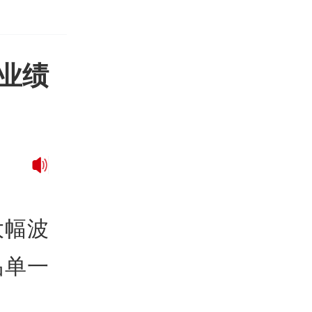
业绩
大幅波
品单一