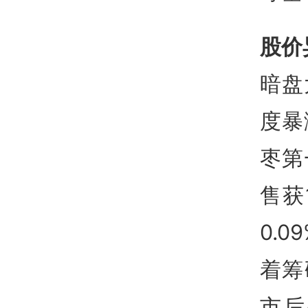
股价
暗盘
度暴
枣第
售获
0.0
着筹
市后