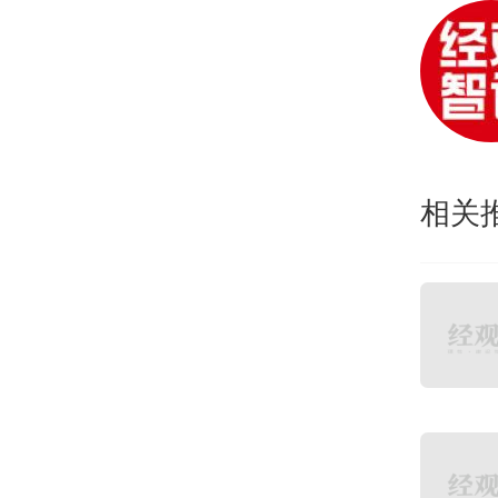
公司
20
利润
出现
相关
枣粒
度依
疑。
酸枣
果类