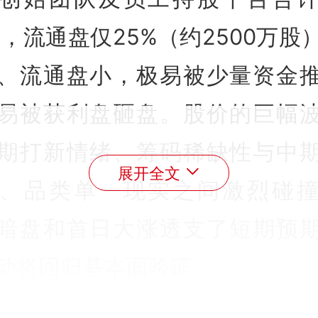
%
，流通盘仅25%（约2500万股
、流通盘小，极易被少量资金
易被获利盘砸盘。股价的巨幅
期打新情绪、筹码稀缺性与中
展开全文
、品类单一现实之间激烈碰
暗盘和首日大涨透支了短期预
动将回归基本面验证。