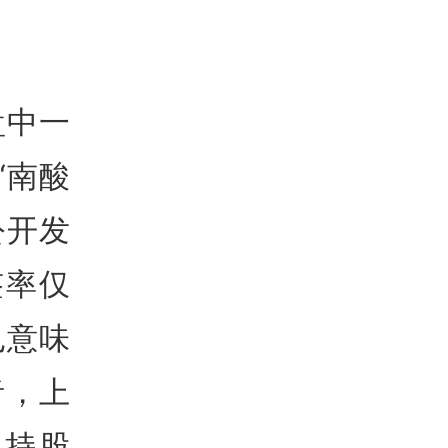
盘中一
“南酸
公开发
签率仅
也意味
者，上
计持股