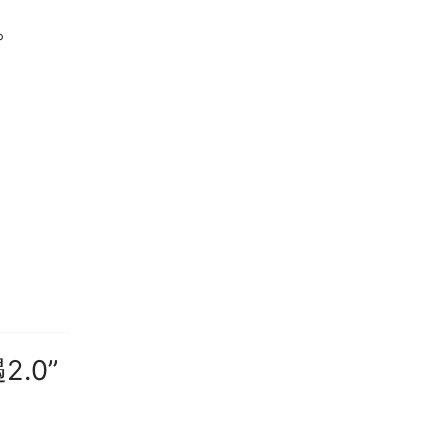
。
.0”