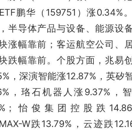
ETF鹏华（159751）涨0.34%
，半导体产品与设备、能源设
块涨幅靠前；客运航空公司、
块跌幅靠前。个股方面，兆易
.85%，深演智能涨12.87%，英矽
.86%，珞石机器人涨9.37%，
99%；怡俊集团控股跌14.8
IMAX-W跌13.79%，云迹跌12.