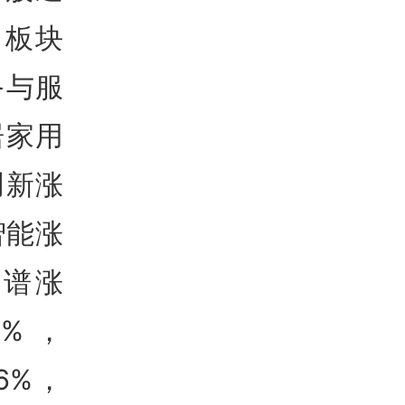
。板块
备与服
居家用
创新涨
智能涨
智谱涨
6%，
16%，