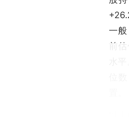
+2
一般
前估
水平
位数
置。
以上