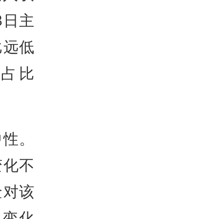
3日主
比远低
占比
中性。
变化不
金对该
价变化