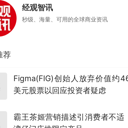
。
经观智讯
秒级、海量、可用的全球商业资讯
推荐
Figma(FIG)创始人放弃价值约4
美元股票以回应投资者疑虑
霸王茶姬营销描述引消费者不适