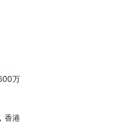
600万
，香港