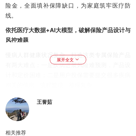
险金，全面填补保障缺口，为家庭筑牢医疗防
线。
依托医疗大数据+AI大模型，破解保险产品设计与
风控难题
慢病人群健康状况复杂，打造这类专属保险产品
展开全文
有两大难点：一是疾病进展风险难预测，产品设
计和定价困难；二是用户投保需要提交很多疾病
相关的信息，流程繁琐，核保复杂。
基于这一挑战，平安科技携手易联众，依托福建
王誉茹
三医平台的医疗大数据，通过AI大模型实现AI疾
病预测引擎和投保智能体产品，在精准风险定价
和一键快捷投保方面取得突破。
相关推荐