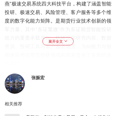
燕”极速交易系统四大科技平台，构建了涵盖智能
投研、极速交易、风险管理、客户服务等多个维
度的数字化能力矩阵。是期货行业技术创新的领
军力量。其中“东证繁微”作为东证期货智能投研
能力的重要承载平台，持续沉淀研究内容、数据
展开全文
资源、投研工具与客户服务场景，为AI能力与智
能体应用在期货投研领域的探索提供了丰富的业
务基础。
当前，大模型与AI Agent加速在金融场景规模化
张振宏
落地，推动着期货行业全流程的转型升级。此次
战略合作，双方将“AI”列为合作的重点，联合探索
AI技术在投研、风控、客户服务等核心业务中的
相关推荐
应用。在此过程中，双方也将以“东证繁微”等重