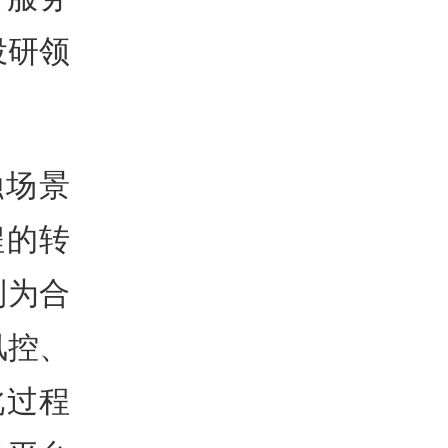
投研领
融场景
程的转
列为合
风控、
此过程