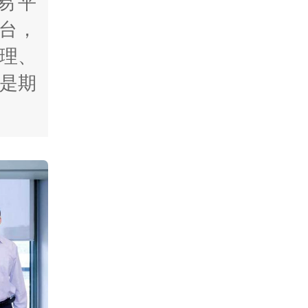
易平
平台，
理、
是期