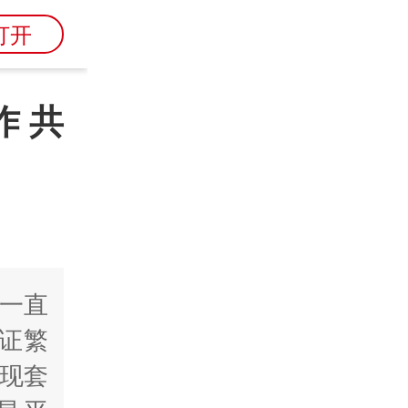
打开
 共
一直
东证繁
期现套