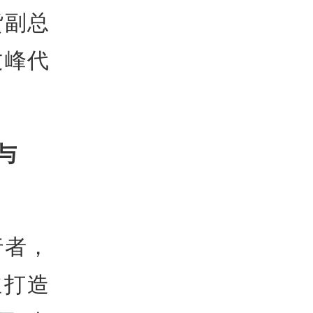
货副总
文峰代
与
行者，
主打造