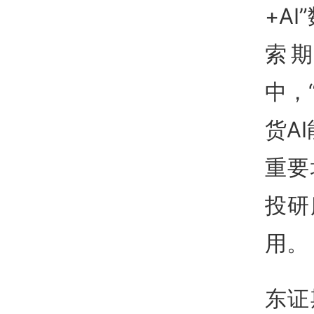
+A
索期
中，
货A
重要
投研
用。
东证