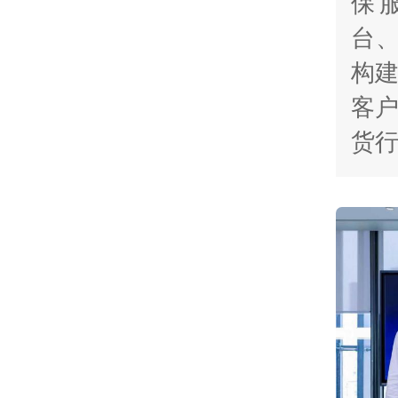
保
台、
构
客
货