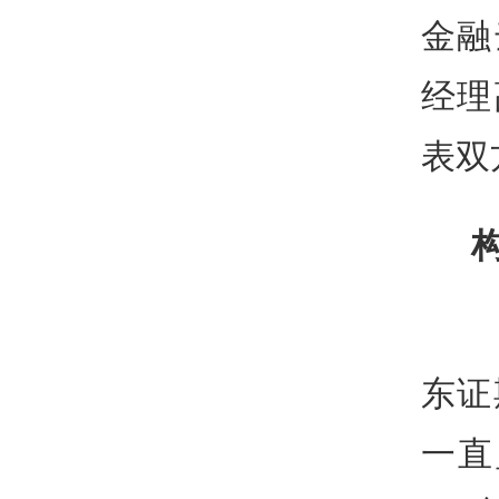
金融
经理
表双
东证
一直