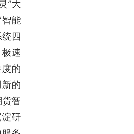
灵”大
”智能
系统四
、极速
维度的
创新的
期货智
沉淀研
户服务