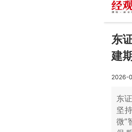
东
建
2026-0
东
坚持
微”