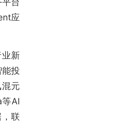
务平台
nt应
行业新
智能投
讯混元
等AI
据，联