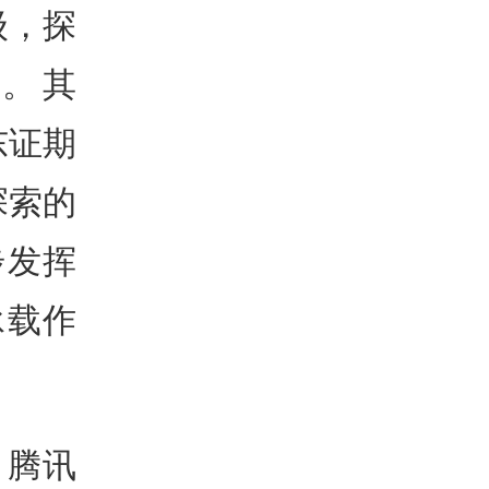
级，探
局。其
东证期
探索的
步发挥
承载作
，腾讯