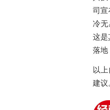
司宣
冷无
这是
落地
以上
建议