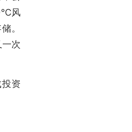
0℃风
存储
。
又一次
成投资