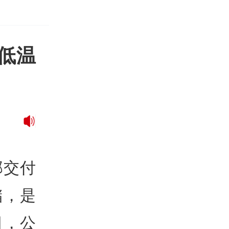
低温
部交付
储，是
日，公