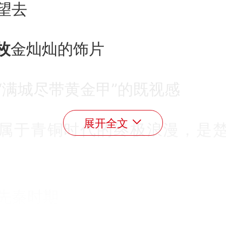
望去
枚
金灿灿的饰片
“满城尽带黄金甲”的既视感
展开全文
属于青铜时代的终极浪漫，是
先秦时期