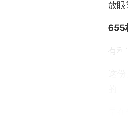
放眼
655
有种
这份
的
早在