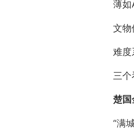
薄如
文物
难度
三个
楚国
“满